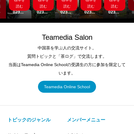
茶
標準を
標準を
標準を
標準を
標準を
茶
標準を
標準を
標準を
標準を
標準を
講
読む2
読む2
読む2
読む2
読む2
講
読む
読む
読む
読む
読む
.
023...
023...
023...
023...
023...
0
ン
ン
Teamedia Salon
中国茶を学ぶ人の交流サイト。
質問トピックと「茶ログ」で交流します。
当面はTeamedia Online Schoolの受講生の方に参加を限定して
います。
Teamedia Online School
トピックのジャンル
メンバーメニュー